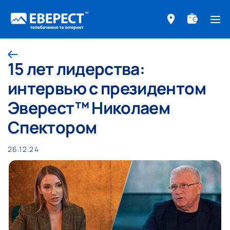
ме
Назад
15 лет лидерства:
интервью с президентом
Эверест™ Николаем
Спектором
26.12.24