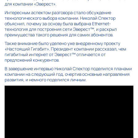
для компании «Эверест».
Интересным аспектом разговора стало обсуждение
технологического выбора компании. Николай Спектор
объяснил, почему за основу была выбрана Ethernet-
технология для построения сети Эверест™, и раскрыл
преимущества такого решения для самих абонентов.
Также внимание было уделено уже внедренному проекту
«Настоящий Гигабит». Президент компании рассказал, чем
гигабитный интернет от Эверест™ отличается от
предложений конкурентов.
В завершение интервью Николай Спектор поделился планами
компании на следующий год, очертив основные направления
развития, и немного поделился личным.