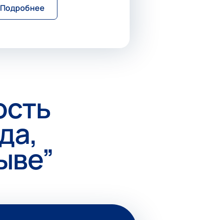
Подробнее
ость
да,
ыве”