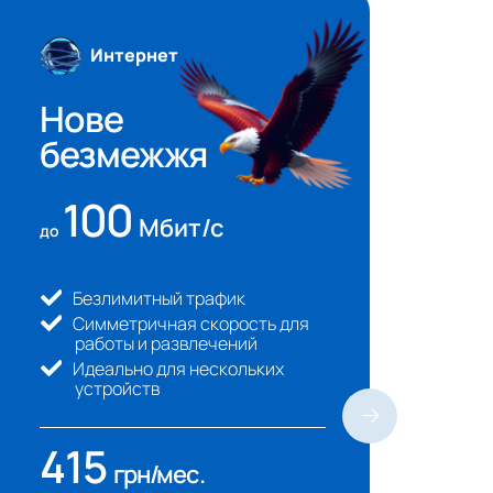
Интернет
Нове
Н
безмежжя
б
100
Мбит/с
до
до
Безлимитный трафик
Симметричная скорость для
работы и развлечений
Идеально для нескольких
устройств
415
грн/мeс.