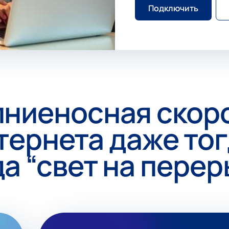
Подключить
ниеносная скор
тернета даже тог
да “свет на перер