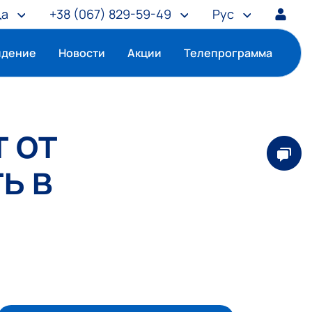
ца
+38
(067) 829-59-49
Рус
идение
Новости
Акции
Телепрограмма
 от
ь в