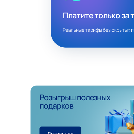
Платите только за 
Реальные тарифы без скрытых п
Розыгрыш полезных
подарков
Детальнее