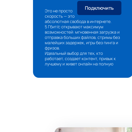
Подключить
Это не просто
скорость — это
ка
абсолютная свобода в интернете.
5 Гбит/с открывают максимум
та
возможностей: мгновенная загрузка и
отправка больших файлов, стримы без
малейших задержек, игры без пинга и
фризов.
Идеальный выбор для тех, кто
работает, создает контент, привык к
лучшему и живет онлайн на полную