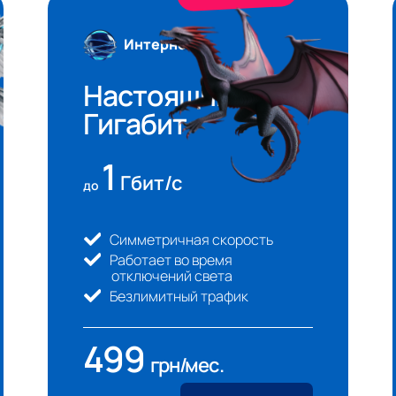
Интернет
Настоящий
Гигабит
1
Гбит/с
до
Симметричная скорость
Работает во время
отключений света
Безлимитный трафик
499
грн/мeс.