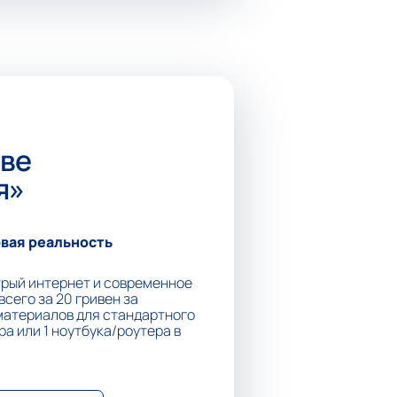
ове
я»
вая реальность
рый интернет и современное
сего за 20 гривен за
материалов для стандартного
а или 1 ноутбука/роутера в