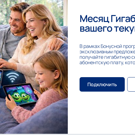
Месяц Гигаб
вашего теку
В рамках Бонусной прог
эксклюзивным предложе
получайте гигабитную ско
абонентскую плату, кот
Подключить