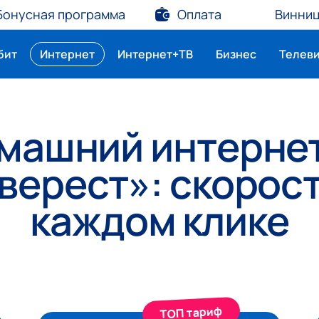
Бонусная программа
Оплата
Винни
бит
Интернет
Интернет+ТВ
Бизнес
Телев
машний интернет
верест»: скорост
каждом клике
TOП тариф