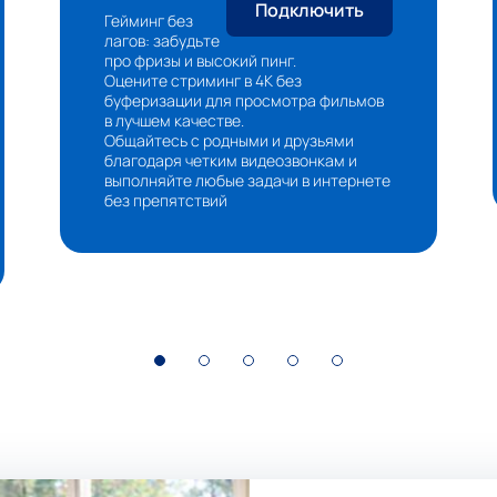
Подключить
Гейминг без
лагов: забудьте
про фризы и высокий пинг.
Оцените стриминг в 4К без
буферизации для просмотра фильмов
в лучшем качестве.
Общайтесь с родными и друзьями
благодаря четким видеозвонкам и
выполняйте любые задачи в интернете
без препятствий