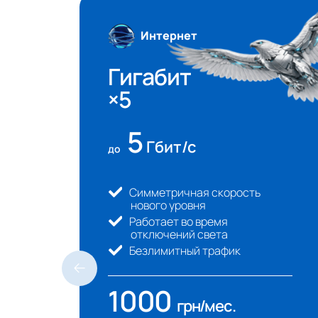
Интернет
Гигабит
×5
5
Гбит/с
до
в
Симметричная скорость
нового уровня
Работает во время
отключений света
Безлимитный трафик
1000
грн/мeс.