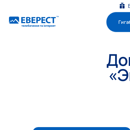
Гига
До
«Э