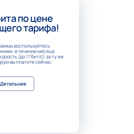
ита по цене
щего тарифа!
раммы воспользуйтесь
нием: в течение месяца
рость (до 1 Гбит/с) за ту же
орую вы платите сейчас.
Детальнее