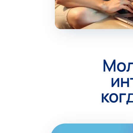
Мол
ин
ког