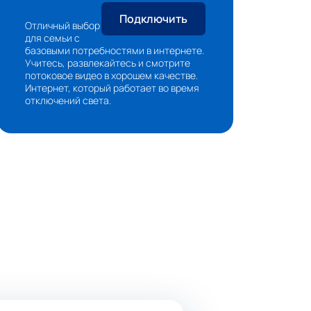
Подключить
Отличный выбор
Об
для семьи с
ма
базовыми потребностями в интернете.
пр
Учитесь, развлекайтесь и смотрите
по
потоковое видео в хорошем качестве.
По
Интернет, который работает во время
на
отключений света.
ин
Раб