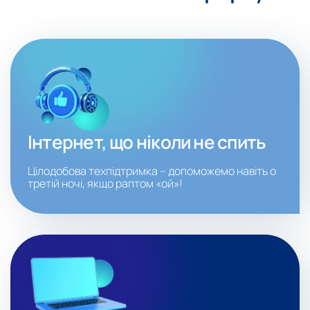
Інтернет, що ніколи не спить
Цілодобова техпідтримка – допоможемо навіть о
третій ночі, якщо раптом «ой»!