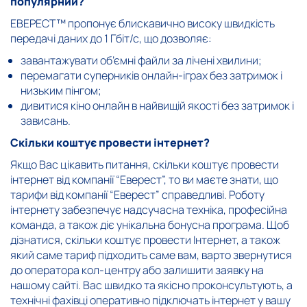
популярний?
ЕВЕРЕСТ™ пропонує блискавично високу швидкість
передачі даних до 1 Гбіт/с, що дозволяє:
завантажувати об’ємні файли за лічені хвилини;
перемагати суперників онлайн-іграх без затримок і
низьким пінгом;
дивитися кіно онлайн в найвищій якості без затримок і
зависань.
Скільки коштує провести інтернет?
Якщо Вас цікавить питання, скільки коштує провести
інтернет від компанії “Еверест”, то ви маєте знати, що
тарифи від компанії “Еверест” справедливі. Роботу
інтернету забезпечує надсучасна техніка, професійна
команда, а також діє унікальна бонусна програма. Щоб
дізнатися, скільки коштує провести Інтернет, а також
який саме тариф підходить саме вам, варто звернутися
до оператора кол-центру або залишити заявку на
нашому сайті. Вас швидко та якісно проконсультують, а
технічні фахівці оперативно підключать інтернет у вашу