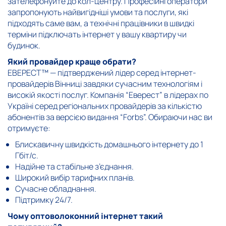
зателефонуйте до кол-центру. Професійні оператори
запропонують найвигідніші умови та послуги, які
підходять саме вам, а технічні працівники в швидкі
терміни підключать інтернет у вашу квартиру чи
будинок.
Який провайдер краще обрати?
ЕВЕРЕСТ™ — підтверджений лідер серед інтернет-
провайдерів Вінниці завдяки сучасним технологіям і
високій якості послуг. Компанія “Еверест” в лідерах по
Україні серед регіональних провайдерів за кількістю
абонентів за версією видання “Forbs”. Обираючи нас ви
отримуєте:
Блискавичну швидкість домашнього інтернету до 1
Гбіт/с.
Надійне та стабільне з’єднання.
Широкий вибір тарифних планів.
Сучасне обладнання.
Підтримку 24/7.
Чому оптоволоконний інтернет такий