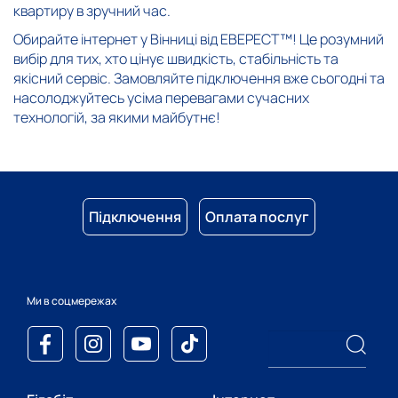
квартиру в зручний час.
Обирайте інтернет у Вінниці від ЕВЕРЕСТ™! Це розумний
вибір для тих, хто цінує швидкість, стабільність та
якісний сервіс. Замовляйте підключення вже сьогодні та
насолоджуйтесь усіма перевагами сучасних
технологій, за якими майбутнє!
Підключення
Оплата послуг
Ми в соцмережах