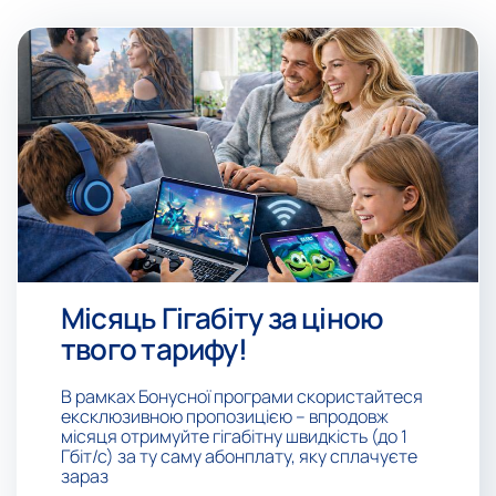
Місяць Гігабіту за ціною
твого тарифу!
В рамках Бонусної програми скористайтеся
ексклюзивною пропозицією – впродовж
місяця отримуйте гігабітну швидкість (до 1
Гбіт/с) за ту саму абонплату, яку сплачуєте
зараз
.