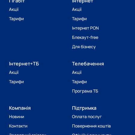
Гігабіт
Інтернет
Акції
Акції
Тарифи
Тарифи
Інтернет PON
Блекаут-free
Для бізнесу
Інтернет+ТБ
Телебачення
Акції
Акції
Тарифи
Тарифи
Програма ТБ
Компанія
Підтримка
Новини
Оплата послуг
Контакти
Повернення коштів