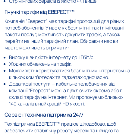
Стрімінгових сервісів із якістю 4K і вище.
Гнучкі тарифи від ЕВЕРЕСТ™:
Компанія “Еверест” має тарифні пропозиції для різних
потреб абонентів. У нас є як безлімітні, так і лімітовані
пакети послуг, можливість докупити трафік, а також
перейти на інший тарифний план. Обираючи нас ви
маєте можливість отримати:
Високу швидкість інтернету до 1 Гбіт/с.
Жодних обмежень на трафік.
Можливість користуватися безлімітним інтернетом на
кількох комп’ютерах та гаджетах одночасно.
Додаткові послуги — кабельне телебачення від
компанії “Еверест” можна підключити окремо або в
складі тарифу на Інтернет. Ми пропонуємо близько
140 каналів в найкращій HD якості.
Сервіс і технічна підтримка 24/7
Техпідтримка ЕВЕРЕСТ™ працює цілодобово, щоб
забезпечити стабільну роботу мережі та швидко та