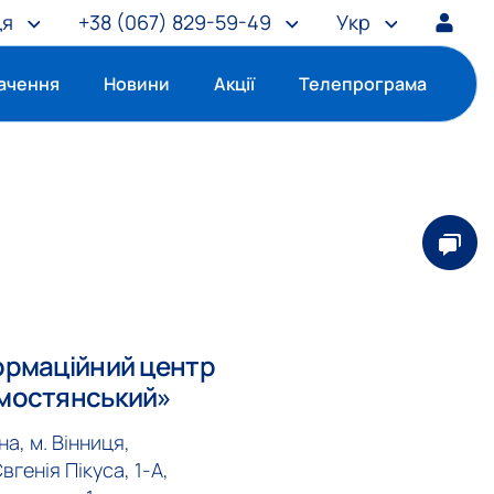
ця
+38
(067) 829-59-49
Укр
ачення
Новини
Акції
Телепрограма
ормаційний центр
мостянський»
на, м. Вінниця,
Євгенія Пікуса, 1-А,