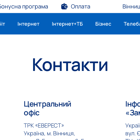
Бонусна програма
Оплата
Вінни
біт
Інтернет
Інтернет+ТБ
Бізнес
Телеб
Контакти
Центральний
Інф
офіс
«За
ТРК «ЕВЕРЕСТ»
Украї
Україна, м. Вінниця,
вул. 