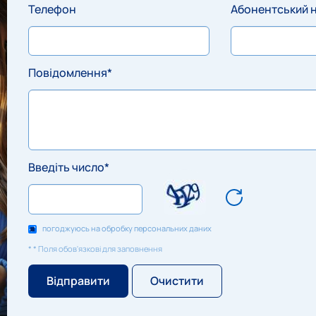
Телефон
Абонентський 
Повідомлення*
Введіть число*
погоджуюсь на обробку персональних даних
* * Поля обов'язкові для заповнення
Відправити
Очистити