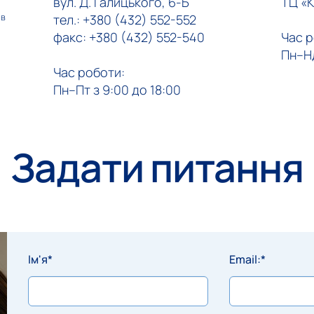
вул. Д. Галицького, 6-Б
ТЦ «К
ів
тел.: +380 (432) 552-552
факс: +380 (432) 552-540
Час р
Пн–Нд
Час роботи:
Пн–Пт з 9:00 до 18:00
Задати питання
Ім'я*
Email:*