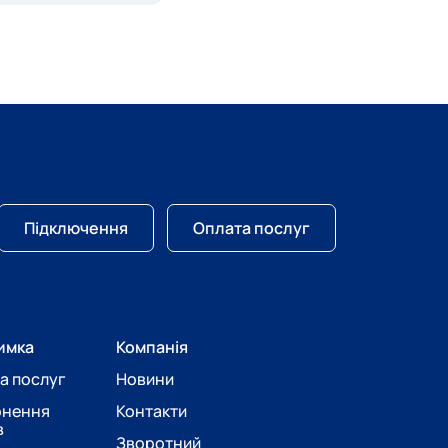
Підключення
Оплата послуг
имка
Компанія
а послуг
Новини
рнення
Контакти
в
Зворотний