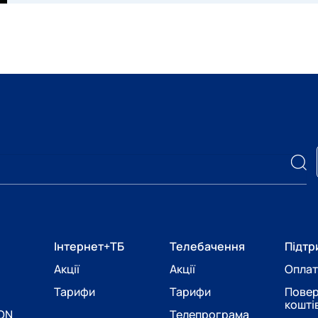
Інтернет+ТБ
Телебачення
Підтр
Акції
Акції
Оплат
Тарифи
Тарифи
Пове
кошті
PON
Телепрограма