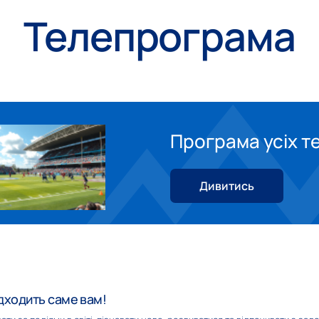
Телепрограма
канал
Бігуді
УНІАН. Серіал
Програма усіх те
нал
Світ+
24 Канал
Дивитись
ель
Прямий HD
Da Vinci Learni
дходить саме вам!