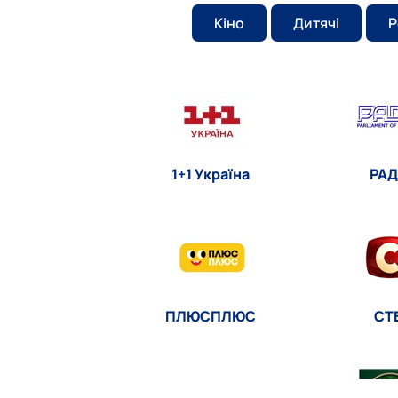
Кіно
Дитячі
Р
1+1 Україна
РАД
ПЛЮСПЛЮС
СТ