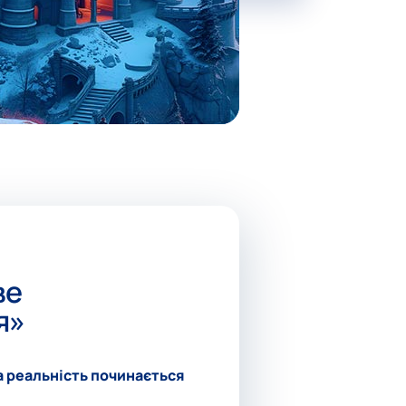
ве
я»
а реальність починається