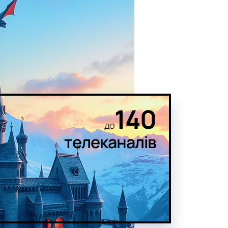
140
до
телеканалів