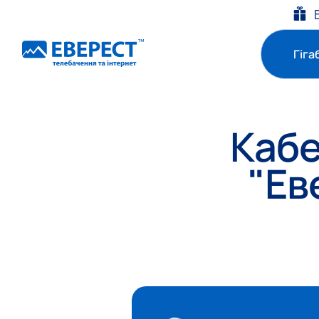
Гіга
Кабе
"Ев