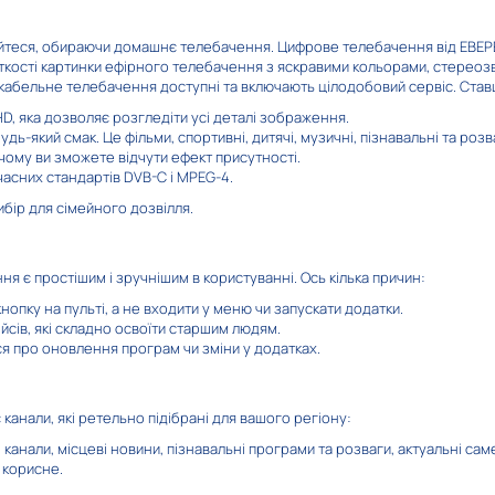
вагайтеся, обираючи домашнє телебачення. Цифрове телебачення від ЕВЕР
 чіткості картинки ефірного телебачення з яскравими кольорами, стере
а кабельне телебачення доступні та включають цілодобовий сервіс. Ста
 HD, яка дозволяє розгледіти усі деталі зображення.
дь-який смак. Це фільми, спортивні, дитячі, музичні, пізнавальні та роз
xplorer
M1
Трофей
чому ви зможете відчути ефект присутності.
учасних стандартів DVB-C і MPEG-4.
ір для сімейного дозвілля.
 є простішим і зручнішим в користуванні. Ось кілька причин:
опку на пульті, а не входити у меню чи запускати додатки.
+ HD
UPL.TV
Discovery Chann
сів, які складно освоїти старшим людям.
я про оновлення програм чи зміни у додатках.
канали, які ретельно підібрані для вашого регіону:
і канали, місцеві новини, пізнавальні програми та розваги, актуальні сам
і корисне.