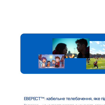
Твій серіал HD
Новий 
К2
5 ка
ZOOM
Пікс
ЕВЕРЕСТ™: кабельне телебачення, яке пі