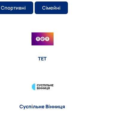
Спортивні
Сімейні
TET
Суспільне Вінниця