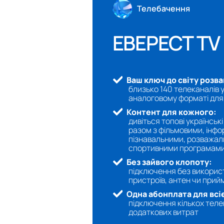
Телебачення
ЕВЕРЕСТ TV
Ваш ключ до світу розва
близько 140 телеканалів 
аналоговому форматі для 
Контент для кожного:
дивіться топові українськ
разом з фільмовими, інф
пізнавальними, розважал
спортивними програмам
Без зайвого клопоту:
підключення без викорис
пристроїв, антен чи прий
Одна абонплата для всіє
підключення кількох телев
додаткових витрат