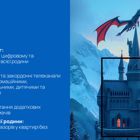
г:
у цифровому та
всієї родини
і та закордонні телеканали
ормаційними,
ьними, дитячими та
и
тання додаткових
мачів
ї родини:
ізорів у квартирі без