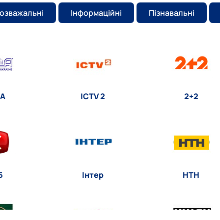
озважальні
Інформаційні
Пізнавальні
А
ICTV 2
2+2
Б
Інтер
НТН