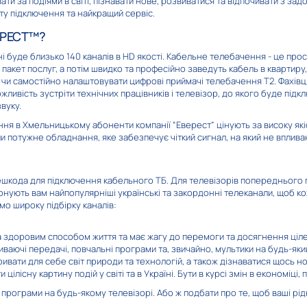
вати за подіями в світі, пізнавати нове, розвиватися та відпочивати з
оту підключення та найкращий сервіс.
ВЕРЕСТ™?
буде близько 140 каналів в HD якості. Кабельне телебачення - це прост
1
Суспільне Культура
Суспільне нови
акет послуг, а потім швидко та професійно заведуть кабель в квартир
чи самостійно налаштовувати цифрові приймачі телебачення Т2. Фахівц
жливість зустріти технічних працівників і телевізор, до якого буде під
вуку.
я в Хмельницькому абоненти компанії “Еверест” цінують за високу якіст
 потужне обладнання, яке забезпечує чіткий сигнал, на який не вплива
фільм
Ми - Україна+
Cine+ Legend
решкода для підключення кабельного ТБ. Для телевізорів попереднього
онують вам найпопулярніші українські та закордонні телеканали, щоб ко
мо широку підбірку каналів:
та здоровим способом життя та має жагу до перемоги та досягнення ціле
иваючі передачі, повчальні програми та, звичайно, мультики на будь-яки
кривати для себе світ природи та технологій, а також дізнаватися щось н
цілісну картину подій у світі та в Україні. Бути в курсі змін в економіці,
азка
Перший
Cartoon Networ
програми на будь-якому телевізорі. Або ж подбати про те, щоб ваші рід