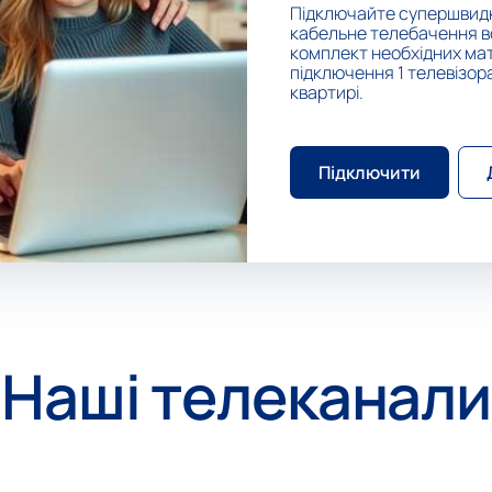
Підключайте супершвидк
кабельне телебачення вс
комплект необхідних мат
підключення 1 телевізор
квартирі.
Підключити
Наші телеканали