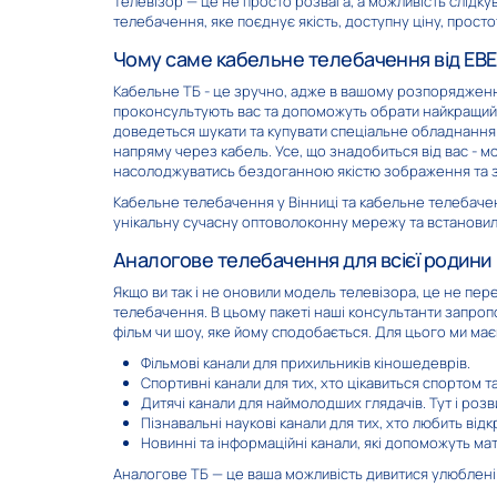
Телевізор — це не просто розвага, а можливість слідку
телебачення, яке поєднує якість, доступну ціну, прост
Чому саме кабельне телебачення від Е
Кабельне ТБ - це зручно, адже в вашому розпорядженні 
Квартал ТВ
1+
проконсультують вас та допоможуть обрати найкращий п
доведеться шукати та купувати спеціальне обладнання 
напряму через кабель. Усе, що знадобиться від вас - мо
насолоджуватись бездоганною якістю зображення та з
Кабельне телебачення у Вінниці та кабельне телебаченн
унікальну сучасну оптоволоконну мережу та встановили
Аналогове телебачення для всієї родини
ОЦЕ
Enter-
Якщо ви так і не оновили модель телевізора, це не пе
телебачення. В цьому пакеті наші консультанти запроп
фільм чи шоу, яке йому сподобається. Для цього ми має
Фільмові канали для прихильників кіношедеврів.
Спортивні канали для тих, хто цікавиться спортом 
Дитячі канали для наймолодших глядачів. Тут і розв
Пізнавальні наукові канали для тих, хто любить від
Новинні та інформаційні канали, які допоможуть мати 
Cartoonito
Кінок
Аналогове ТБ — це ваша можливість дивитися улюблені 