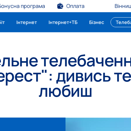
Бонусна програма
Оплата
Вінни
біт
Інтернет
Інтернет+ТБ
Бізнес
Телеб
льне телебаченн
ерест": дивись те
любиш