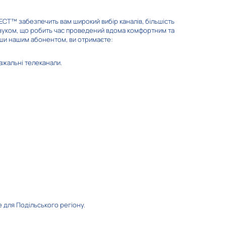
ЕСТ™ забезпечить вам широкий вибір каналів, більшість
озвуком, що робить час проведений вдома комфортним та
вши нашим абонентом, ви отримаєте:
важальні телеканали.
Eurosport
el
Твоє кіно.Хіт HD
е для Подільського регіону.