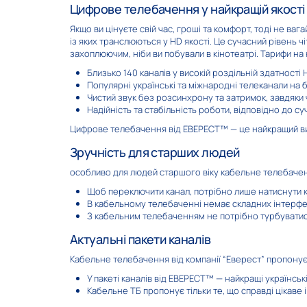
Цифрове телебачення у найкращій якості
Якщо ви цінуєте свій час, гроші та комфорт, тоді не 
із яких транслюються у HD якості. Це сучасний рівень
захоплюючим, ніби ви побували в кінотеатрі. Тарифи н
Близько 140 каналів у високій роздільній здатності
Популярні українські та міжнародні телеканали на бу
Megogo Sport
Viasat E
Чистий звук без розсинхрону та затримок, завдяки 
Надійність та стабільність роботи, відповідно до с
Цифрове телебачення від ЕВЕРЕСТ™ — це найкращий виб
Зручність для старших людей
особливо для людей старшого віку кабельне телебачення
Щоб переключити канал, потрібно лише натиснути кн
National Geographic
Super
В кабельному телебаченні немає складних інтерфей
З кабельним телебаченням не потрібно турбуватис
Актуальні пакети каналів
Кабельне телебачення від компанії “Еверест” пропонує 
У пакеті каналів від ЕВЕРЕСТ™ — найкращі українськ
Кабельне ТБ пропонує тільки те, що справді цікаве 