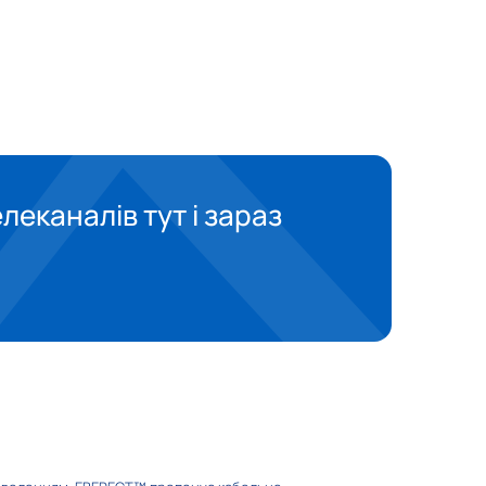
K1
леканалів тут і зараз
Перший автомобільний
ng
Utravel