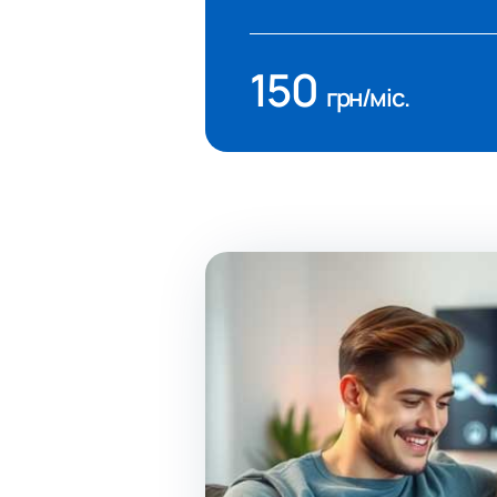
150
грн/міс.