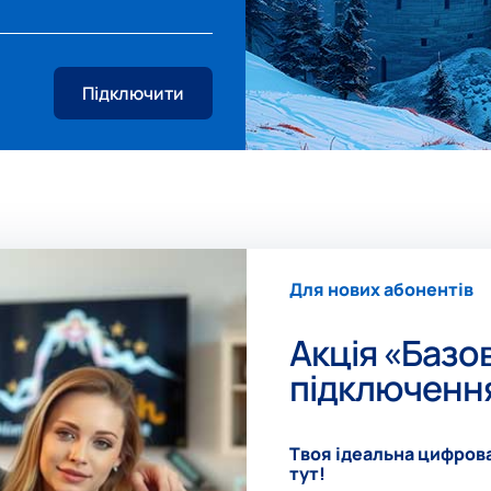
Підключити
Для нових абонентів
Акція «Базо
підключенн
Твоя ідеальна цифров
тут!