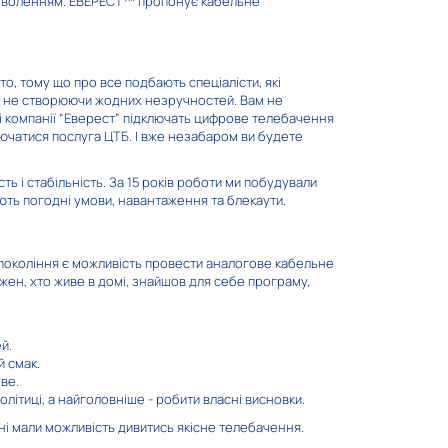
 задоволенням. ЕВЕРЕСТ™ пропонує кабельне
о, тому що про все подбають спеціалісти, які
ни
M2
у, не створюючи жодних незручностей. Вам не
і компанії “Еверест” підключать цифрове телебачення
ключатися послуга ЦТБ. І вже незабаром ви будете
ь і стабільність. За 15 років роботи ми побудували
ють погодні умови, навантаження та блекаути.
Сонце
 покоління є можливість провести аналогове кабельне
жен, хто живе в домі, знайшов для себе програму,
й.
й смак.
ове.
 політиці, а найголовніше - робити власні висновки.
k
FightBox
ні мали можливість дивитись якісне телебачення.