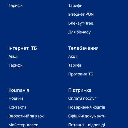
Тарифи
Тарифи
Інтернет PON
Блекаут-free
Для бізнесу
Інтернет+ТБ
Телебачення
Акції
Акції
Тарифи
Тарифи
Програма ТБ
Компанія
Підтримка
Новини
Оплата послуг
Контакти
Повернення коштів
Зворотний зв'язок
Офіційні документи
Майстер-класи
Питання - відповіді