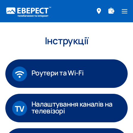
ме
Інструкції
Роутери та
Wi-Fi
Налаштування каналів на
телевізорі