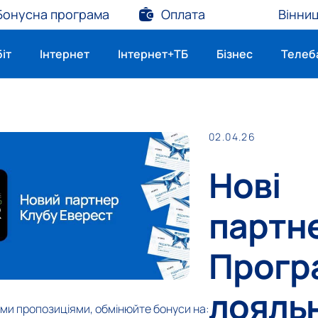
Бонусна програма
Оплата
Вінни
біт
Інтернет
Інтернет+ТБ
Бізнес
Телеб
02.04.26
Нові
партн
Прогр
лояль
ими пропозиціями, обмінюйте бонуси на: