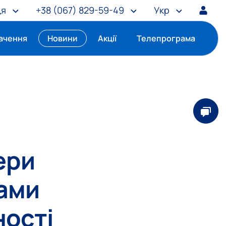
ця
+38
(067) 829-59-49
Укр
ачення
Новини
Акції
Телепрограма
ери
ами
ності