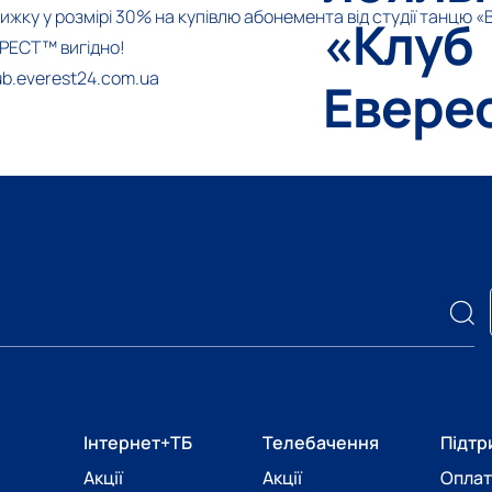
ижку у розмірі 30% на купівлю абонемента від студії танцю «
«Клуб
РЕСТ™ вигідно!
ub.everest24.com.ua
Евере
Інтернет+ТБ
Телебачення
Підтр
Акції
Акції
Оплат