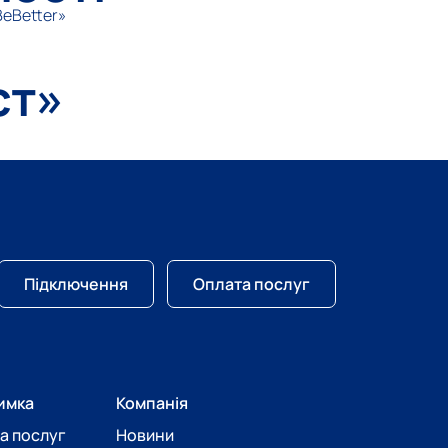
BeBetter»
ст»
Підключення
Оплата послуг
имка
Компанія
а послуг
Новини