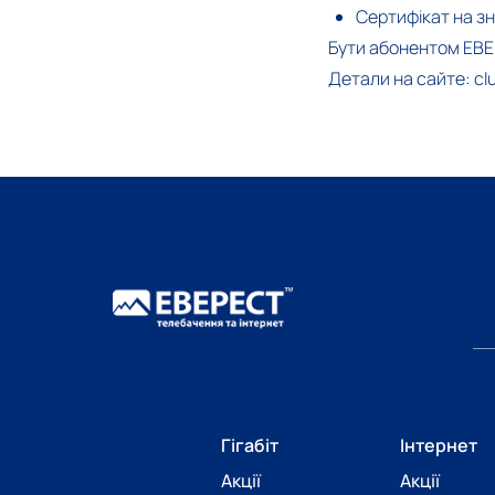
Сертифікат на зн
Бути абонентом ЕВЕ
Детали на сайте:
cl
Гігабіт
Інтернет
Акції
Акції