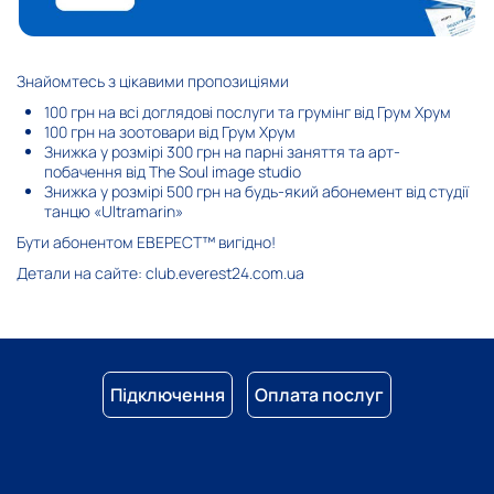
Знайомтесь з цікавими пропозиціями
100 грн на всі доглядові послуги та грумінг від Грум Хрум
100 грн на зоотовари від Грум Хрум
Знижка у розмірі 300 грн на парні заняття та арт-
побачення від The Soul image studio
Знижка у розмірі 500 грн на будь-який абонемент від студії
танцю «Ultramarin»
Бути абонентом ЕВЕРЕСТ™ вигідно!
Детали на сайте:
club.everest24.com.ua
Підключення
Оплата послуг